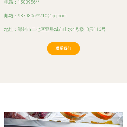
电话：1503956**
邮箱：987980c**
710@qq.com
地址：郑州市二七区亚星城市山水4号楼18层116号
联系我们