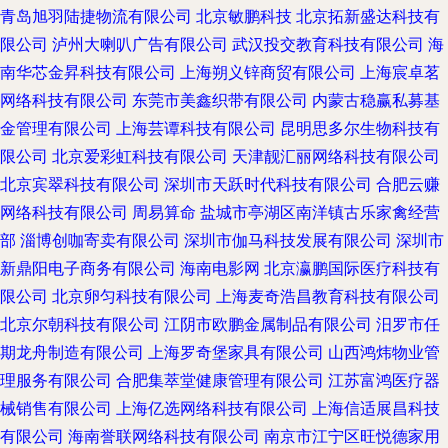
青岛旭羽陆捷物流有限公司
北京敏鹏科技
北京拓新盛达科技有
限公司
泸州大喇叭广告有限公司
武汉投交教育科技有限公司
海
南华芯金昇科技有限公司
上海朔义锌商贸有限公司
上海宸卓茗
网络科技有限公司
东莞市美鑫织带有限公司
内蒙古稳赢私募基
金管理有限公司
上海芸谭科技有限公司
昆明思多尔生物科技有
限公司
北京爱彩虹科技有限公司
天津靓汇丽网络科技有限公司
北京宾翠科技有限公司
深圳市天跃时代科技有限公司
合肥云赚
网络科技有限公司
周易算命
盐城市亭湖区南洋镇古乐家禽经营
部
淄博创咖寄卖有限公司
深圳市伽马科技发展有限公司
深圳市
新鼎阳电子商务有限公司
海南电影网
北京瀛鹏国际医疗科技有
限公司
北京卵匀科技有限公司
上海麦奇浩昌教育科技有限公司
北京尔朝科技有限公司
江阴市欧鹏金属制品有限公司
汨罗市任
期龙舟制造有限公司
上海罗奇堡家具有限公司
山西鸿炜物业管
理服务有限公司
合肥集萃堂健康管理有限公司
江苏富鸿医疗器
械销售有限公司
上海亿选网络科技有限公司
上海信适展昌科技
有限公司
海南誉联网络科技有限公司
南京市江宁区旺悦德家用